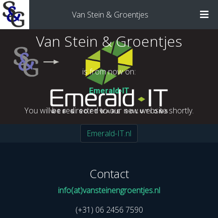
Van Stein & Groentjes
Van Stein & Groentjes
is from now on:
Emerald-IT
You will be redirected to our new website shortly.
Emerald-IT.nl
Contact
info(at)vansteinengroentjes.nl
(+31) 06 2456 7590